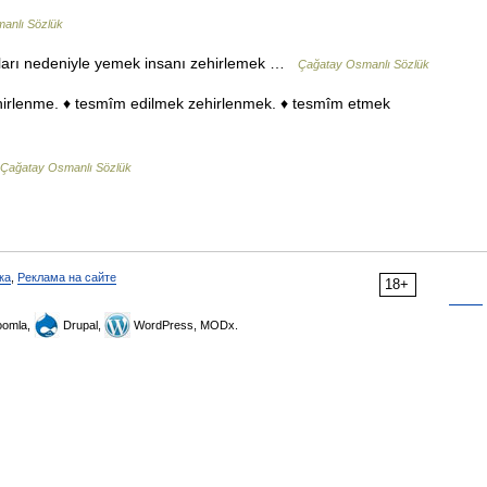
anlı Sözlük
zları nedeniyle yemek insanı zehirlemek …
Çağatay Osmanlı Sözlük
Çağatay Osmanlı Sözlük
ка
,
Реклама на сайте
18+
omla,
Drupal,
WordPress, MODx.