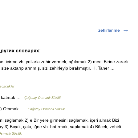
zehirlenme
других словарях:
 içirme vb. yollarla zehir vermek, ağılamak 2) mec. Birine zararlı
 size aktarıp arınmış, sizi zehirleyip bırakmıştır. H. Taner …
sözcükler
hir katmak …
Çağatay Osmanlı Sözlük
k 2) Otamak …
Çağatay Osmanlı Sözlük
ni sağlamak 2) e Bir yere girmesini sağlamak, içeri almak Bizi
tay 3) Bıçak, çakı, iğne vb. batırmak, saplamak 4) Böcek, zehirli
smanlı Sözlük