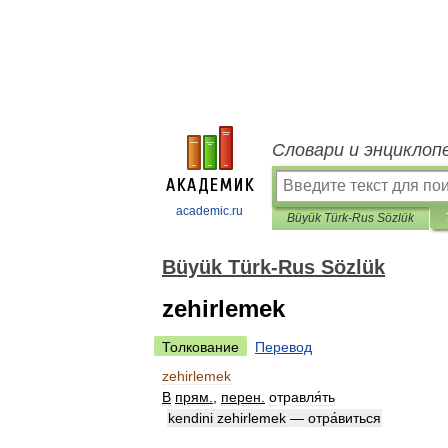
Словари и энциклоп
academic.ru
Büyük Türk-Rus Sözlük
Büyük Türk-Rus Sözlük
zehirlemek
Толкование
Перевод
zehirlemek
В
прям
.
,
перен
.
отравля́ть
kendini
zehirlemek
—
отра́виться