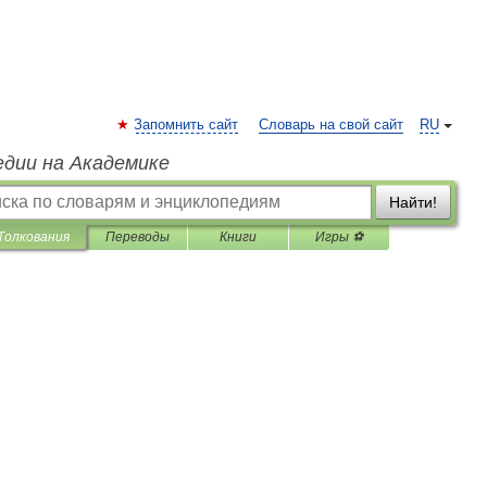
Запомнить сайт
Словарь на свой сайт
RU
едии на Академике
Найти!
Толкования
Переводы
Книги
Игры ⚽