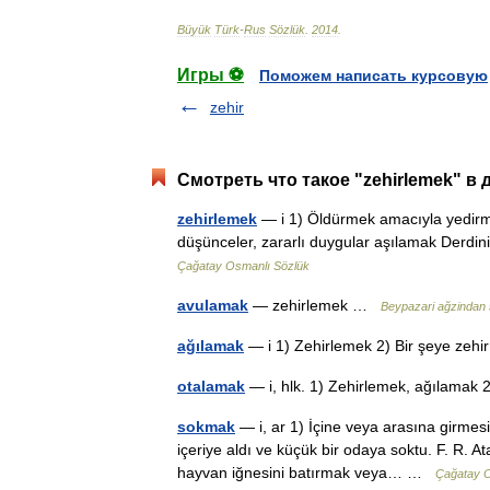
Büyük
Türk
-
Rus
Sözlük
.
2014
.
Игры ⚽
Поможем написать курсовую
zehir
Смотреть что такое "zehirlemek" в 
zehirlemek
— i 1) Öldürmek amacıyla yedirme,
düşünceler, zararlı duygular aşılamak Derdini
Çağatay Osmanlı Sözlük
avulamak
— zehirlemek …
Beypazari ağzindan 
ağılamak
— i 1) Zehirlemek 2) Bir şeye ze
otalamak
— i, hlk. 1) Zehirlemek, ağılama
sokmak
— i, ar 1) İçine veya arasına girmesi
içeriye aldı ve küçük bir odaya soktu. F. R. A
hayvan iğnesini batırmak veya… …
Çağatay O