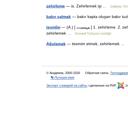
zehirleme
— is. Zehirlemek işi …
Çağatay Osm
bakır çalmak
— bakır kapta oluşan bakır tu
tesmîm
— (A.) [ ﻢﻴﻤﺴﺕ ] 1. zehirleme. 2. zehirlenme. ♦ tesmîm edilmek zehirlenmek. ♦ tesmîm etmek
zehirlemek …
Osmanli Türkçesİ sözlüğü
Ağulamak
— tesmim etmek, zehirlemek …
© Академик, 2000-2026
Обратная связь:
Техподдерж
👣 Путешествия
Экспорт словарей на сайты
, сделанные на PHP,
Jo